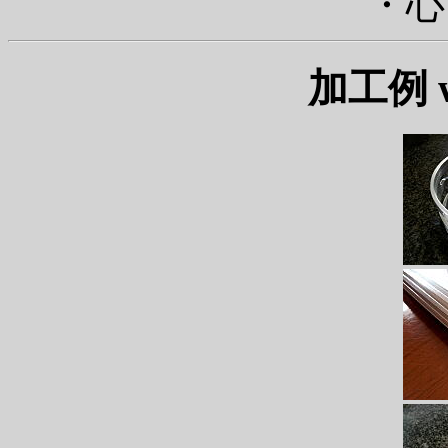
・心
加工例 wo