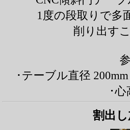
1度の段取りで多
削り出す
･テーブル直径 200m
･心
割出し加