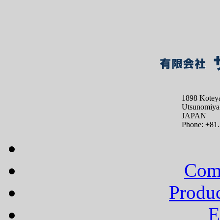
1898 Kotey
Utsunomiya-
JAPAN
Phone: +81.
Comp
Produc
E