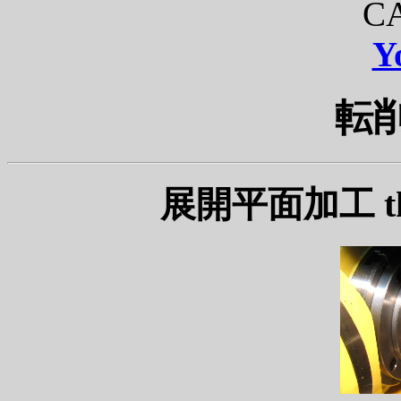
CA
Y
転削 
展開平面加工 the 4